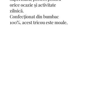
orice ocazie și activitate
zilnică.
Confecționat din bumbac
100%, acest tricou este moale,
respirabil și delicat cu pielea
sensibilă a copilului tău.
Bumbacul de înaltă calitate
asigură durabilitate și confort
pe tot parcursul zilei.
©2024 by AID Shop. Proudly created with Wix.com