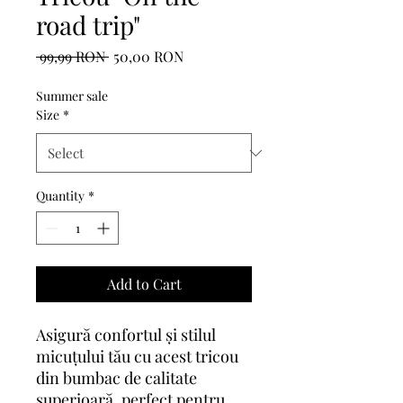
road trip"
Regular
Sale
 99,99 RON 
50,00 RON
Price
Price
Summer sale
Size
*
Quantity
*
Add to Cart
Asigură confortul și stilul
micuțului tău cu acest tricou
din bumbac de calitate
superioară, perfect pentru