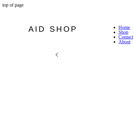
top of page
AID SHOP
Home
Shop
Contact
About