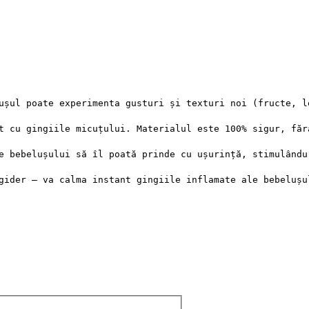
ușul poate experimenta gusturi și texturi noi (fructe, l
t cu gingiile micuțului. Materialul este 100% sigur, făr
e bebelușului să îl poată prinde cu ușurință, stimulându
gider – va calma instant gingiile inflamate ale bebelușu