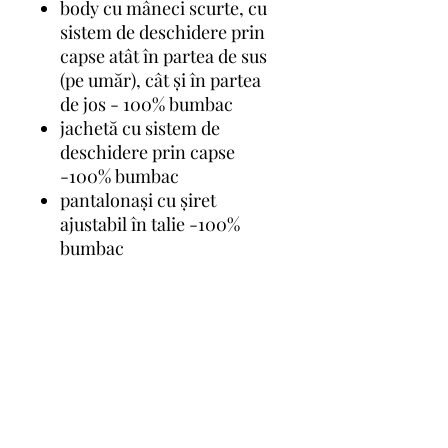
body cu mâneci scurte, cu
sistem de deschidere prin
capse atât în partea de sus
(pe umăr), cât și în partea
de jos - 100% bumbac
jachetă cu sistem de
deschidere prin capse
-100% bumbac
pantalonași cu șiret
ajustabil în talie -100%
bumbac
PRODUCT INFO
I'm a product detail. I'm a great place
RETURN & REFUND POLICY
to add more information about your
product such as sizing, material, care
and cleaning instructions. This is also
I’m a Return and Refund policy. I’m a
SHIPPING INFO
a great space to write what makes this
great place to let your customers