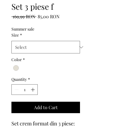
Set 3 piese f
Regular
Sale
 169,99 RON 
85,00 RON
Price
Price
Summer sale
Size
*
Color
*
Quantity
*
Add to Cart
Set crem format din 3 piese: