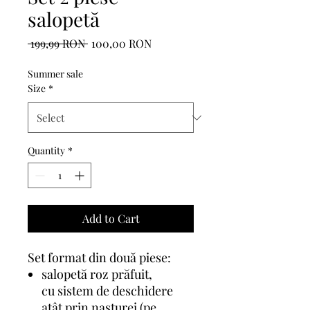
salopetă
Regular
Sale
 199,99 RON 
100,00 RON
Price
Price
Summer sale
Size
*
Quantity
*
Add to Cart
Set format din două piese:
salopetă roz prăfuit,
cu sistem de deschidere
atât prin nasturei (pe