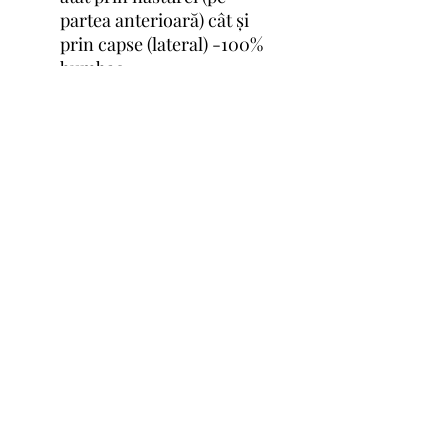
partea anterioară) cât și
prin capse (lateral) -100%
bumbac
bluziță crem cu striații, cu
sistem de deschidere în
partea anterioară, prin
două capse - 100% bumbac
©2024 by AID Shop. Proudly created with Wix.com