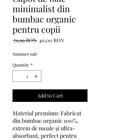
minimalist din
bumbac organic
pentru copii
Regular
Sale
 79,99 RON 
40,00 RON
Price
Price
Summer sale
Quantity
*
Add to Cart
Material premium: Fabricat
din bumbac organic 100%,
extrem de moale și ultra-
absorbant, perfect pentru