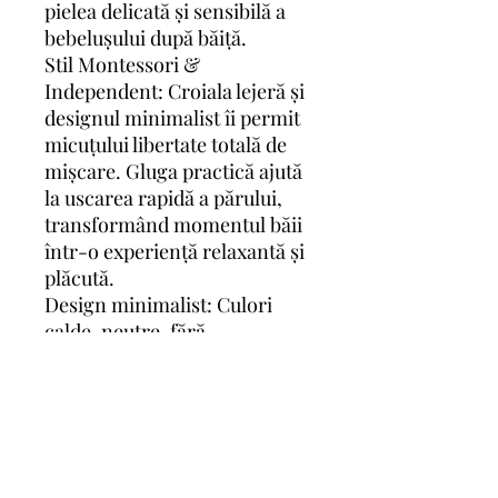
pielea delicată și sensibilă a
bebelușului după băiță.
Stil Montessori &
Independent: Croiala lejeră și
designul minimalist îi permit
micuțului libertate totală de
mișcare. Gluga practică ajută
la uscarea rapidă a părului,
transformând momentul băii
într-o experiență relaxantă și
plăcută.
Design minimalist: Culori
calde, neutre, fără
imprimeuri stridente, care
aduc o notă de simplitate și
eleganță în rutina zilnică.
Recomandare de îngrijire: Se
spală la 30°C la program
delicat pentru a păstra textura