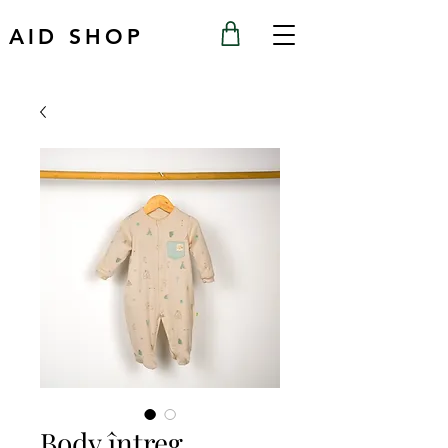
AID SHOP
Body întreg