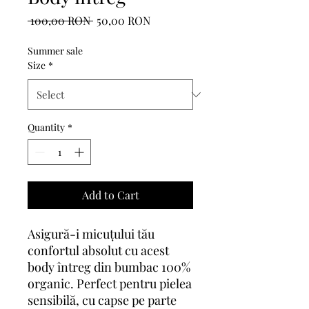
Regular
Sale
 100,00 RON 
50,00 RON
Price
Price
Summer sale
Size
*
Quantity
*
Add to Cart
Asigură-i micuțului tău
confortul absolut cu acest
body întreg din bumbac 100%
organic. Perfect pentru pielea
sensibilă, cu capse pe parte